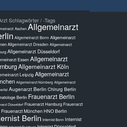
rzt Schlagwörter / -Tags
Allgemeinarzt
emeinarzt Aachen
rlin
Allgemeinarzt
Allgemeinarzt Bonn
men
Allgemeinarzt Dresden
Allgemeinarzt
Allgemeinarzt Düsseldorf
burg
Allgemeinarzt
emeinarzt Essen
mburg
Allgemeinarzt Köln
Allgemeinarzt
emeinarzt Leipzig
nchen
Allgemeinarzt Nürnberg
Allgemeinarzt
Augenarzt Berlin
Chirurg Berlin
ertal
Frauenarzt Berlin
atologe Berlin
Frauenarzt Hamburg
Frauenarzt
narzt Düsseldorf
Frauenarzt München
HNO Berlin
ternist Berlin
Internist
Internist Bonn
men
Internist Düsseldorf
Internist Duisburg