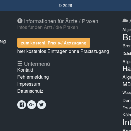
© 2026
Informationen für Ärzte / Praxen
A
Infos für den Arzt / die Praxen
Allg
Be
erg
zum kostenl. Praxis-/ Arztzugang
Bre
hier kostenlos Eintragen ohne Praxiszugang
Duis
Allg
g
Untermenü
Ha
Kontakt
Fehlermeldung
Allg
Mü
Impressum
Datenschutz
Wupp
Derm
Fraue
Köln
In
Bre