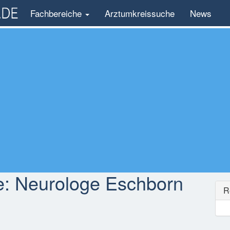
Fachbereiche
Arztumkreissuche
News
e:
Neurologe Eschborn
R