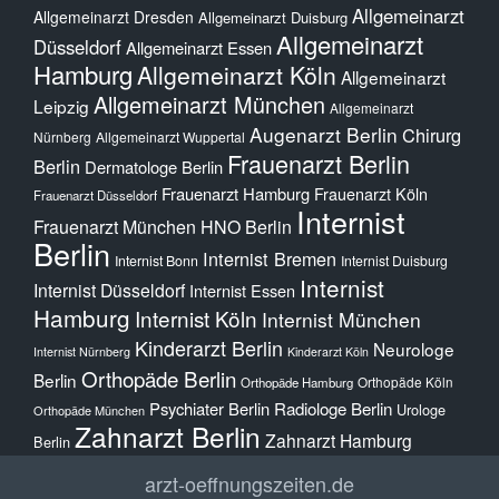
Allgemeinarzt
Allgemeinarzt Dresden
Allgemeinarzt Duisburg
Allgemeinarzt
Düsseldorf
Allgemeinarzt Essen
Hamburg
Allgemeinarzt Köln
Allgemeinarzt
Allgemeinarzt München
Leipzig
Allgemeinarzt
Augenarzt Berlin
Chirurg
Nürnberg
Allgemeinarzt Wuppertal
Frauenarzt Berlin
Berlin
Dermatologe Berlin
Frauenarzt Hamburg
Frauenarzt Köln
Frauenarzt Düsseldorf
Internist
Frauenarzt München
HNO Berlin
Berlin
Internist Bremen
Internist Bonn
Internist Duisburg
Internist
Internist Düsseldorf
Internist Essen
Hamburg
Internist Köln
Internist München
Kinderarzt Berlin
Neurologe
Internist Nürnberg
Kinderarzt Köln
Orthopäde Berlin
Berlin
Orthopäde Köln
Orthopäde Hamburg
Psychiater Berlin
Radiologe Berlin
Urologe
Orthopäde München
Zahnarzt Berlin
Zahnarzt Hamburg
Berlin
arzt-oeffnungszeiten.de