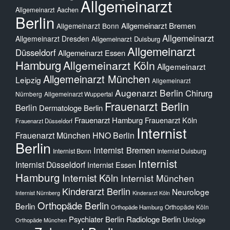
Allgemeinarzt
Allgemeinarzt Aachen
Berlin
Allgemeinarzt Bremen
Allgemeinarzt Bonn
Allgemeinarzt
Allgemeinarzt Dresden
Allgemeinarzt Duisburg
Allgemeinarzt
Düsseldorf
Allgemeinarzt Essen
Hamburg
Allgemeinarzt Köln
Allgemeinarzt
Allgemeinarzt München
Leipzig
Allgemeinarzt
Augenarzt Berlin
Chirurg
Nürnberg
Allgemeinarzt Wuppertal
Frauenarzt Berlin
Berlin
Dermatologe Berlin
Frauenarzt Hamburg
Frauenarzt Köln
Frauenarzt Düsseldorf
Internist
Frauenarzt München
HNO Berlin
Berlin
Internist Bremen
Internist Bonn
Internist Duisburg
Internist
Internist Düsseldorf
Internist Essen
Hamburg
Internist Köln
Internist München
Kinderarzt Berlin
Neurologe
Internist Nürnberg
Kinderarzt Köln
Orthopäde Berlin
Berlin
Orthopäde Köln
Orthopäde Hamburg
Psychiater Berlin
Radiologe Berlin
Urologe
Orthopäde München