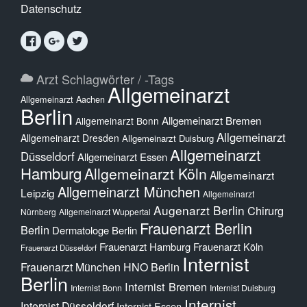
Datenschutz
Arzt Schlagwörter / -Tags
Allgemeinarzt
Allgemeinarzt Aachen
Berlin
Allgemeinarzt Bremen
Allgemeinarzt Bonn
Allgemeinarzt
Allgemeinarzt Dresden
Allgemeinarzt Duisburg
Allgemeinarzt
Düsseldorf
Allgemeinarzt Essen
Hamburg
Allgemeinarzt Köln
Allgemeinarzt
Allgemeinarzt München
Leipzig
Allgemeinarzt
Augenarzt Berlin
Chirurg
Nürnberg
Allgemeinarzt Wuppertal
Frauenarzt Berlin
Berlin
Dermatologe Berlin
Frauenarzt Hamburg
Frauenarzt Köln
Frauenarzt Düsseldorf
Internist
Frauenarzt München
HNO Berlin
Berlin
Internist Bremen
Internist Bonn
Internist Duisburg
Internist
Internist Düsseldorf
Internist Essen