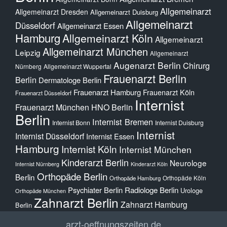
Allgemeinarzt
Allgemeinarzt Dresden
Allgemeinarzt Duisburg
Allgemeinarzt
Düsseldorf
Allgemeinarzt Essen
Hamburg
Allgemeinarzt Köln
Allgemeinarzt
Allgemeinarzt München
Leipzig
Allgemeinarzt
Augenarzt Berlin
Chirurg
Nürnberg
Allgemeinarzt Wuppertal
Frauenarzt Berlin
Berlin
Dermatologe Berlin
Frauenarzt Hamburg
Frauenarzt Köln
Frauenarzt Düsseldorf
Internist
Frauenarzt München
HNO Berlin
Berlin
Internist Bremen
Internist Bonn
Internist Duisburg
Internist
Internist Düsseldorf
Internist Essen
Hamburg
Internist Köln
Internist München
Kinderarzt Berlin
Neurologe
Internist Nürnberg
Kinderarzt Köln
Orthopäde Berlin
Berlin
Orthopäde Köln
Orthopäde Hamburg
Psychiater Berlin
Radiologe Berlin
Urologe
Orthopäde München
Zahnarzt Berlin
Zahnarzt Hamburg
Berlin
arzt-oeffnungszeiten.de