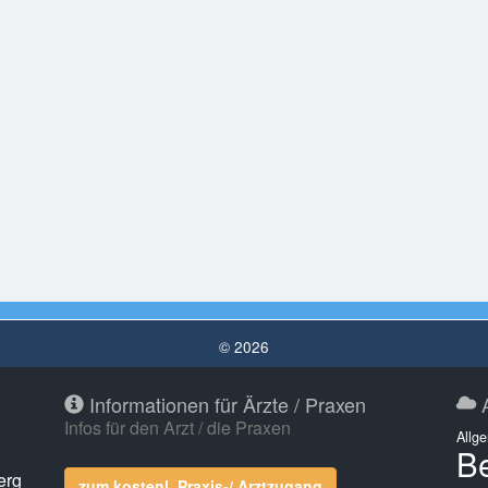
© 2026
Informationen für Ärzte / Praxen
A
Infos für den Arzt / die Praxen
Allg
Be
erg
zum kostenl. Praxis-/ Arztzugang