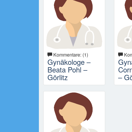
Kommentare: (1)
Kom
Gynäkologe –
Gyn
Beata Pohl –
Corn
Görlitz
– Gö