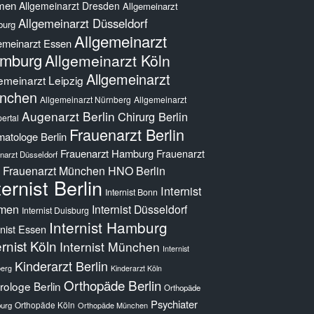
men
Allgemeinarzt Dresden
Allgemeinarzt
Allgemeinarzt Düsseldorf
burg
Allgemeinarzt
emeinarzt Essen
mburg
Allgemeinarzt Köln
Allgemeinarzt
emeinarzt Leipzig
nchen
Allgemeinarzt Nürnberg
Allgemeinarzt
Augenarzt Berlin
Chirurg Berlin
ertal
Frauenarzt Berlin
atologe Berlin
Frauenarzt Hamburg
Frauenarzt
narzt Düsseldorf
Frauenarzt München
HNO Berlin
ternist Berlin
Internist
Internist Bonn
men
Internist Düsseldorf
Internist Duisburg
Internist Hamburg
rnist Essen
ernist Köln
Internist München
Internist
Kinderarzt Berlin
erg
Kinderarzt Köln
Orthopäde Berlin
ologe Berlin
Orthopäde
Psychiater
Orthopäde Köln
urg
Orthopäde München