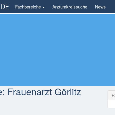
Fachbereiche
Arztumkreissuche
News
e:
Frauenarzt Görlitz
R