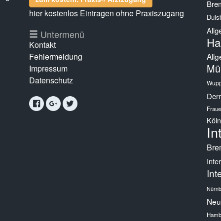
Bre
hier kostenlos Eintragen ohne Praxiszugang
Duis
Allg
g
Untermenü
Ha
Kontakt
Fehlermeldung
Allg
Mü
Impressum
Datenschutz
Wupp
Derm
Fraue
Köln
In
Bre
Inte
Int
Nürnb
Neur
Hamb