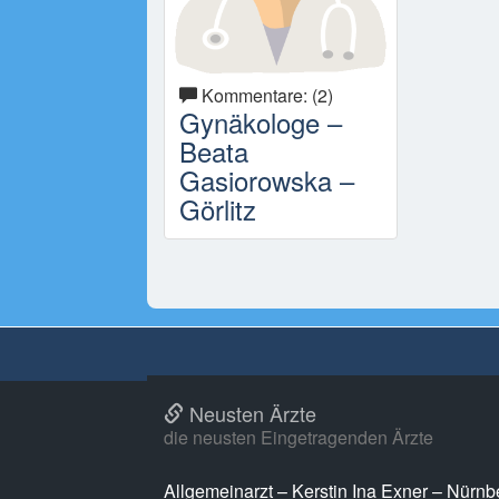
Kommentare: (2)
Gynäkologe –
Beata
Gasiorowska –
Görlitz
Neusten Ärzte
die neusten Eingetragenden Ärzte
Allgemeinarzt – Kerstin Ina Exner – Nürnb