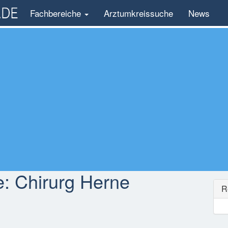
Fachbereiche
Arztumkreissuche
News
e:
Chirurg Herne
R