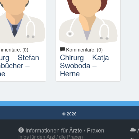
mentare: (0)
Kommentare: (0)
urg – Stefan
Chirurg – Katja
bücher –
Swoboda –
ne
Herne
© 2026
Informationen für Ärzte / Praxen
A
Infos für den Arzt / die Praxen