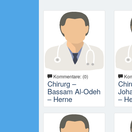
Kommentare: (0)
Kom
Chirurg –
Chir
Bassam Al-Odeh
Joha
– Herne
– H