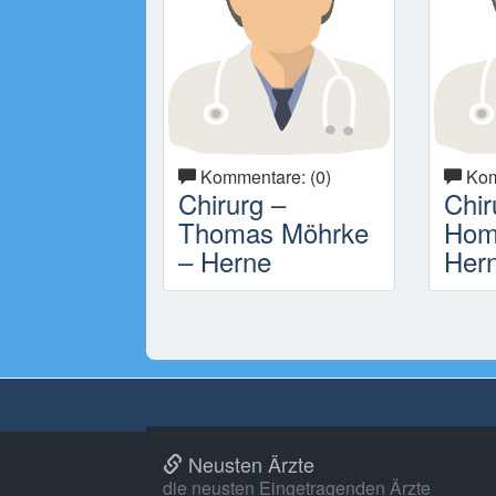
Kommentare: (0)
Kom
Chirurg –
Chir
Thomas Möhrke
Hom
– Herne
Her
Neusten Ärzte
die neusten Eingetragenden Ärzte