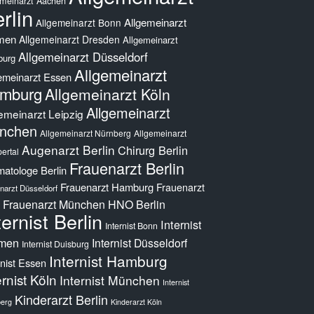
emeinarzt Aachen
rlin
Allgemeinarzt
Allgemeinarzt Bonn
men
Allgemeinarzt Dresden
Allgemeinarzt
Allgemeinarzt Düsseldorf
burg
Allgemeinarzt
emeinarzt Essen
mburg
Allgemeinarzt Köln
Allgemeinarzt
emeinarzt Leipzig
nchen
Allgemeinarzt Nürnberg
Allgemeinarzt
Augenarzt Berlin
Chirurg Berlin
ertal
Frauenarzt Berlin
atologe Berlin
Frauenarzt Hamburg
Frauenarzt
narzt Düsseldorf
Frauenarzt München
HNO Berlin
ternist Berlin
Internist
Internist Bonn
men
Internist Düsseldorf
Internist Duisburg
Internist Hamburg
rnist Essen
ernist Köln
Internist München
Internist
Kinderarzt Berlin
erg
Kinderarzt Köln