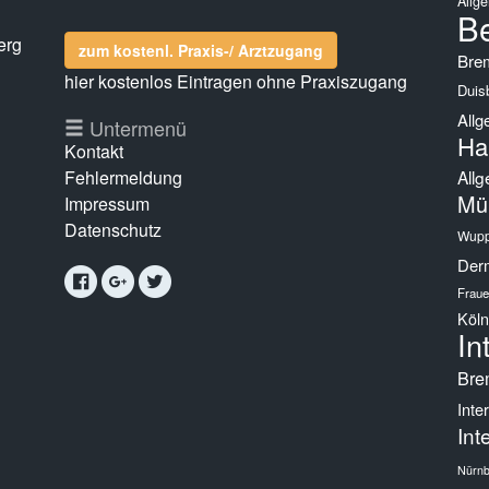
Allg
Be
erg
zum kostenl. Praxis-/ Arztzugang
Bre
hier kostenlos Eintragen ohne Praxiszugang
Duis
Allg
g
Untermenü
Ha
Kontakt
Fehlermeldung
Allg
Mü
Impressum
Datenschutz
Wupp
Derm
Fraue
Köln
In
Bre
Inte
Int
Nürnb