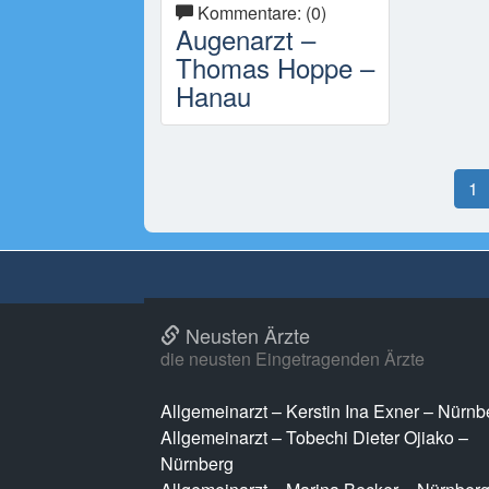
Kommentare: (0)
Augenarzt –
Thomas Hoppe –
Hanau
1
Neusten Ärzte
die neusten Eingetragenden Ärzte
Allgemeinarzt – Kerstin Ina Exner – Nürnb
Allgemeinarzt – Tobechi Dieter Ojiako –
Nürnberg