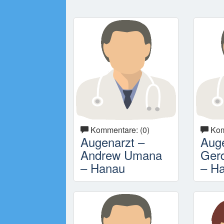
Kommentare: (0)
Kom
Augenarzt –
Auge
Andrew Umana
Ger
– Hanau
– H