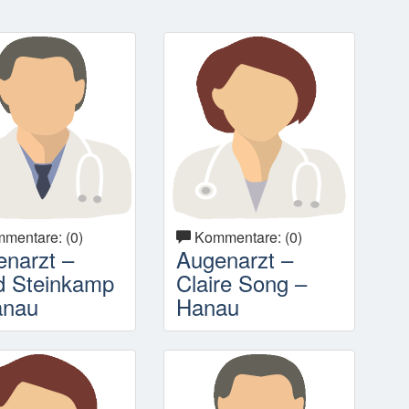
mentare: (0)
Kommentare: (0)
narzt –
Augenarzt –
d Steinkamp
Claire Song –
anau
Hanau