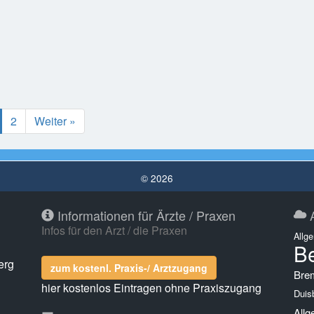
2
Weiter »
© 2026
Informationen für Ärzte / Praxen
A
Infos für den Arzt / die Praxen
Allg
Be
erg
zum kostenl. Praxis-/ Arztzugang
Bre
hier kostenlos Eintragen ohne Praxiszugang
Duis
Allg