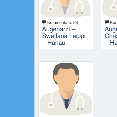
Kommentare: (0)
Kom
Augenarzt –
Auge
Swetlana Leippi
Chri
– Hanau
– H