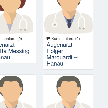
mentare: (0)
Kommentare: (0)
narzt –
Augenarzt –
itta Messing
Holger
anau
Marquardt –
Hanau