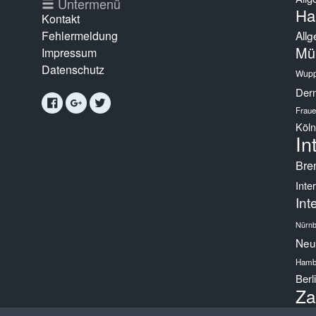
g
Untermenü
Ha
Kontakt
Fehlermeldung
Allg
Mü
Impressum
Datenschutz
Wupp
Derm
Fraue
Köln
In
Bre
Inte
Int
Nürnb
Neur
Hamb
Berl
Za