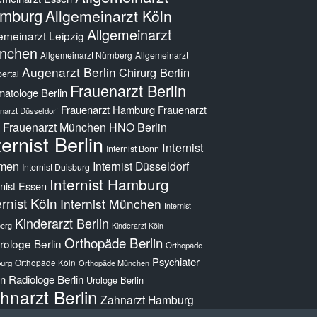
mburg
Allgemeinarzt Köln
Allgemeinarzt
emeinarzt Leipzig
nchen
Allgemeinarzt Nürnberg
Allgemeinarzt
Augenarzt Berlin
Chirurg Berlin
ertal
Frauenarzt Berlin
atologe Berlin
Frauenarzt Hamburg
Frauenarzt
narzt Düsseldorf
Frauenarzt München
HNO Berlin
ternist Berlin
Internist
Internist Bonn
men
Internist Düsseldorf
Internist Duisburg
Internist Hamburg
rnist Essen
ernist Köln
Internist München
Internist
Kinderarzt Berlin
erg
Kinderarzt Köln
Orthopäde Berlin
ologe Berlin
Orthopäde
Psychiater
Orthopäde Köln
urg
Orthopäde München
in
Radiologe Berlin
Urologe Berlin
hnarzt Berlin
Zahnarzt Hamburg