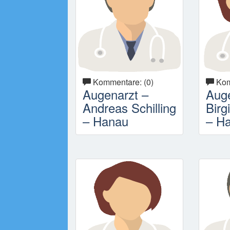
Kommentare: (0)
Kom
Augenarzt –
Auge
Andreas Schilling
Birg
– Hanau
– H