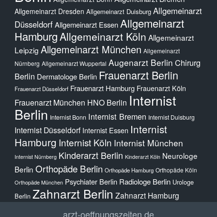
Allgemeinarzt
Allgemeinarzt Dresden
Allgemeinarzt Duisburg
Allgemeinarzt
Düsseldorf
Allgemeinarzt Essen
Hamburg
Allgemeinarzt Köln
Allgemeinarzt
Allgemeinarzt München
Leipzig
Allgemeinarzt
Augenarzt Berlin
Chirurg
Nürnberg
Allgemeinarzt Wuppertal
Frauenarzt Berlin
Berlin
Dermatologe Berlin
Frauenarzt Hamburg
Frauenarzt Köln
Frauenarzt Düsseldorf
Internist
Frauenarzt München
HNO Berlin
Berlin
Internist Bremen
Internist Bonn
Internist Duisburg
Internist
Internist Düsseldorf
Internist Essen
Hamburg
Internist Köln
Internist München
Kinderarzt Berlin
Neurologe
Internist Nürnberg
Kinderarzt Köln
Orthopäde Berlin
Berlin
Orthopäde Köln
Orthopäde Hamburg
Psychiater Berlin
Radiologe Berlin
Urologe
Orthopäde München
Zahnarzt Berlin
Zahnarzt Hamburg
Berlin
arzt-oeffnungszeiten.de