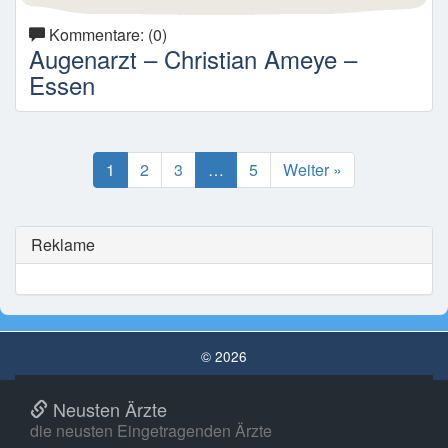
Kommentare: (0)
Augenarzt – Christian Ameye –
Essen
1
2
3
…
5
Weiter »
Reklame
© 2026
Neusten Ärzte
die neusten Eingetragenden Ärzte