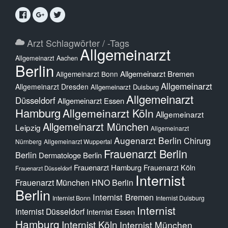
Arzt Schlagwörter / -Tags
Allgemeinarzt
Allgemeinarzt Aachen
Berlin
Allgemeinarzt Bremen
Allgemeinarzt Bonn
Allgemeinarzt
Allgemeinarzt Dresden
Allgemeinarzt Duisburg
Allgemeinarzt
Düsseldorf
Allgemeinarzt Essen
Hamburg
Allgemeinarzt Köln
Allgemeinarzt
Allgemeinarzt München
Leipzig
Allgemeinarzt
Augenarzt Berlin
Chirurg
Nürnberg
Allgemeinarzt Wuppertal
Frauenarzt Berlin
Berlin
Dermatologe Berlin
Frauenarzt Hamburg
Frauenarzt Köln
Frauenarzt Düsseldorf
Internist
Frauenarzt München
HNO Berlin
Berlin
Internist Bremen
Internist Bonn
Internist Duisburg
Internist
Internist Düsseldorf
Internist Essen
Hamburg
Internist Köln
Internist München