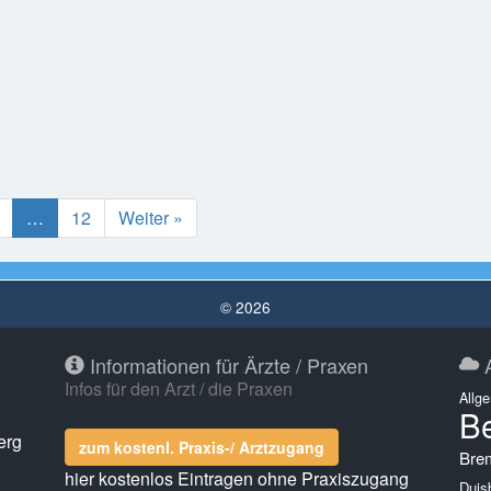
…
12
Weiter »
© 2026
Informationen für Ärzte / Praxen
A
Infos für den Arzt / die Praxen
Allg
Be
erg
zum kostenl. Praxis-/ Arztzugang
Bre
hier kostenlos Eintragen ohne Praxiszugang
Duis