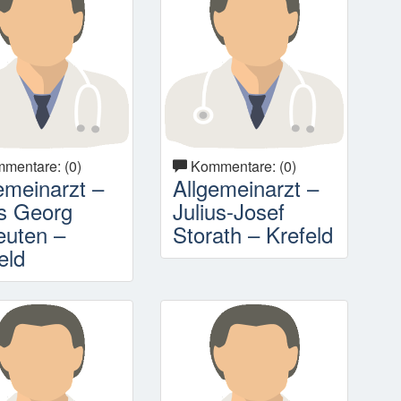
mentare: (0)
Kommentare: (0)
emeinarzt –
Allgemeinarzt –
s Georg
Julius-Josef
euten –
Storath – Krefeld
eld