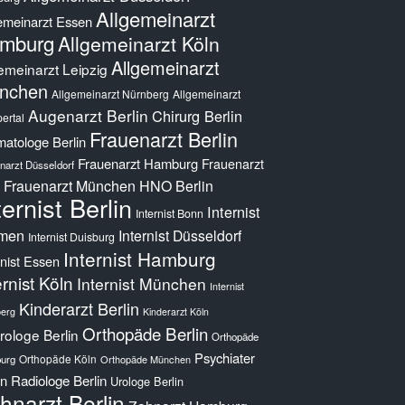
Allgemeinarzt
emeinarzt Essen
mburg
Allgemeinarzt Köln
Allgemeinarzt
emeinarzt Leipzig
nchen
Allgemeinarzt Nürnberg
Allgemeinarzt
Augenarzt Berlin
Chirurg Berlin
ertal
Frauenarzt Berlin
atologe Berlin
Frauenarzt Hamburg
Frauenarzt
narzt Düsseldorf
Frauenarzt München
HNO Berlin
ternist Berlin
Internist
Internist Bonn
men
Internist Düsseldorf
Internist Duisburg
Internist Hamburg
rnist Essen
ernist Köln
Internist München
Internist
Kinderarzt Berlin
erg
Kinderarzt Köln
Orthopäde Berlin
ologe Berlin
Orthopäde
Psychiater
Orthopäde Köln
urg
Orthopäde München
in
Radiologe Berlin
Urologe Berlin
hnarzt Berlin