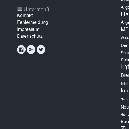
Allg
g
Untermenü
Ha
Kontakt
Fehlermeldung
Allg
Mü
Impressum
Datenschutz
Wupp
Derm
Fraue
Köln
In
Bre
Inte
Int
Nürnb
Neur
Hamb
Berl
Za