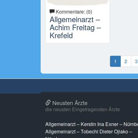
Kommentare: (0)
Allgemeinarzt –
Achim Freitag –
Krefeld
1
2
3
Neusten Ärzte
die neusten Eingetragenden Ärzte
Allgemeinarzt – Kerstin Ina Exner – Nürnb
Allgemeinarzt – Tobechi Dieter Ojiako –