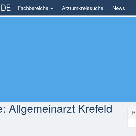
Fachbereiche
Arztumkreissuche
News
e:
Allgemeinarzt Krefeld
R