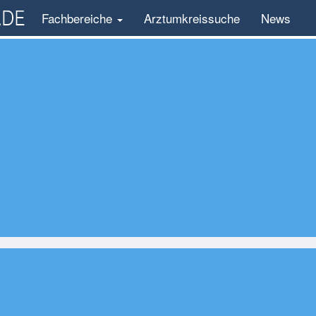
Fachbereiche
Arztumkreissuche
News