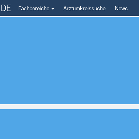
Fachbereiche
Arztumkreissuche
News