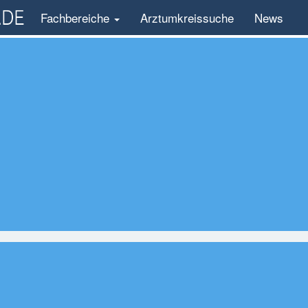
Fachbereiche
Arztumkreissuche
News