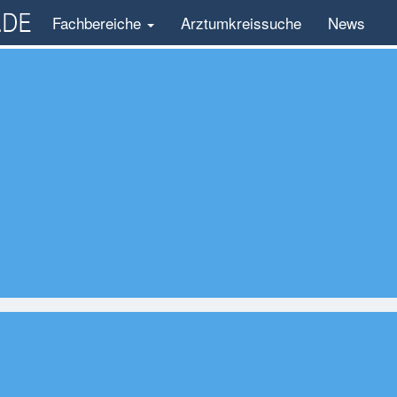
Fachbereiche
Arztumkreissuche
News