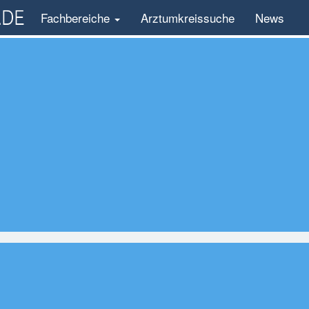
Fachbereiche
Arztumkreissuche
News