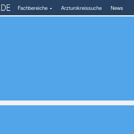
Fachbereiche
Arztumkreissuche
News