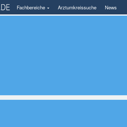
Fachbereiche
Arztumkreissuche
News