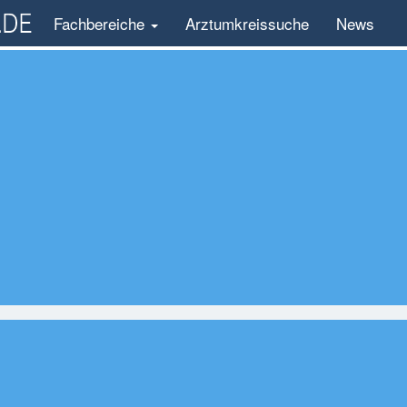
Fachbereiche
Arztumkreissuche
News