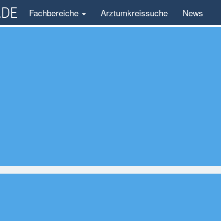
Fachbereiche
Arztumkreissuche
News