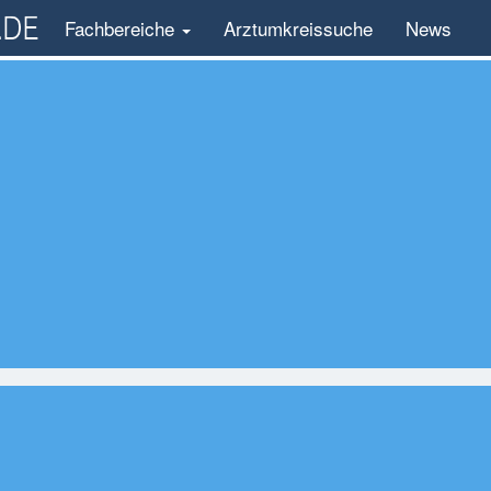
Fachbereiche
Arztumkreissuche
News