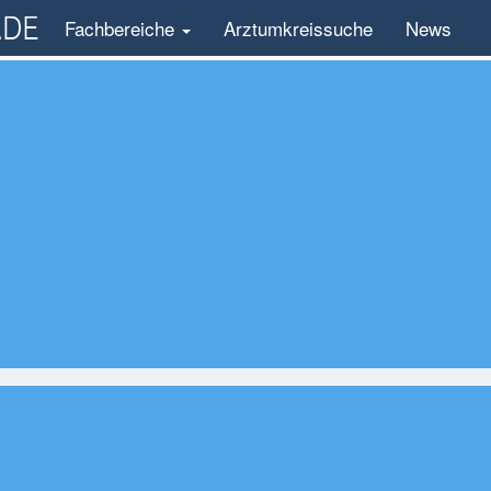
Fachbereiche
Arztumkreissuche
News