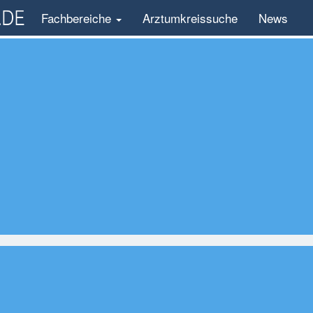
Fachbereiche
Arztumkreissuche
News