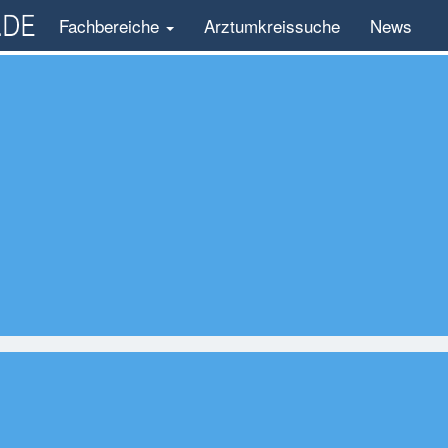
Fachbereiche
Arztumkreissuche
News