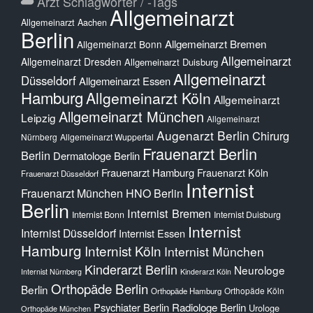
Arzt Schlagwörter / -Tags
Allgemeinarzt
Allgemeinarzt Aachen
Berlin
Allgemeinarzt Bremen
Allgemeinarzt Bonn
Allgemeinarzt
Allgemeinarzt Dresden
Allgemeinarzt Duisburg
Allgemeinarzt
Düsseldorf
Allgemeinarzt Essen
Hamburg
Allgemeinarzt Köln
Allgemeinarzt
Allgemeinarzt München
Leipzig
Allgemeinarzt
Augenarzt Berlin
Chirurg
Nürnberg
Allgemeinarzt Wuppertal
Frauenarzt Berlin
Berlin
Dermatologe Berlin
Frauenarzt Hamburg
Frauenarzt Köln
Frauenarzt Düsseldorf
Internist
Frauenarzt München
HNO Berlin
Berlin
Internist Bremen
Internist Bonn
Internist Duisburg
Internist
Internist Düsseldorf
Internist Essen
Hamburg
Internist Köln
Internist München
Kinderarzt Berlin
Neurologe
Internist Nürnberg
Kinderarzt Köln
Orthopäde Berlin
Berlin
Orthopäde Köln
Orthopäde Hamburg
Psychiater Berlin
Radiologe Berlin
Urologe
Orthopäde München